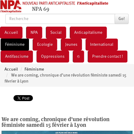
NPA 69
Go!
Accueil
NPA
Social
Anticapitalisme
Féminisme
Ecologie
Jeunes
International
Antifascisme
Oppressions
⎋
Prendre contact !
Accueil
Féminisme
We are coming, chronique d’une révolution féministe samedi 15
février à Lyon
We are coming, chronique d’une révolution
féministe samedi 15 février à Lyon