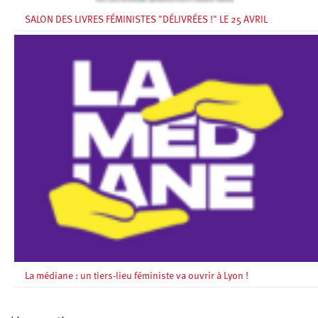
SALON DES LIVRES FÉMINISTES "DÉLIVRÉES !" LE 25 AVRIL
La médiane : un tiers-lieu féministe va ouvrir à Lyon !