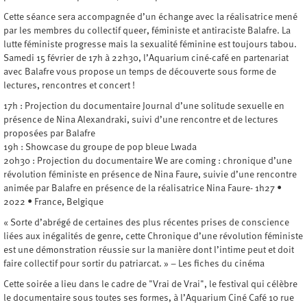
Cette séance sera accompagnée d’un échange avec la réalisatrice mené
par les membres du collectif queer, féministe et antiraciste Balafre. La
lutte féministe progresse mais la sexualité féminine est toujours tabou.
Samedi 15 février de 17h à 22h30, l’Aquarium ciné-café en partenariat
avec Balafre vous propose un temps de découverte sous forme de
lectures, rencontres et concert !
17h : Projection du documentaire Journal d’une solitude sexuelle en
présence de Nina Alexandraki, suivi d’une rencontre et de lectures
proposées par Balafre
19h : Showcase du groupe de pop bleue Lwada
20h30 : Projection du documentaire We are coming : chronique d’une
révolution féministe en présence de Nina Faure, suivie d’une rencontre
animée par Balafre en présence de la réalisatrice Nina Faure- 1h27 •
2022 • France, Belgique
« Sorte d’abrégé de certaines des plus récentes prises de conscience
liées aux inégalités de genre, cette Chronique d’une révolution féministe
est une démonstration réussie sur la manière dont l’intime peut et doit
faire collectif pour sortir du patriarcat. » – Les fiches du cinéma
Cette soirée a lieu dans le cadre de "Vrai de Vrai", le festival qui célèbre
le documentaire sous toutes ses formes, à l’Aquarium Ciné Café 10 rue