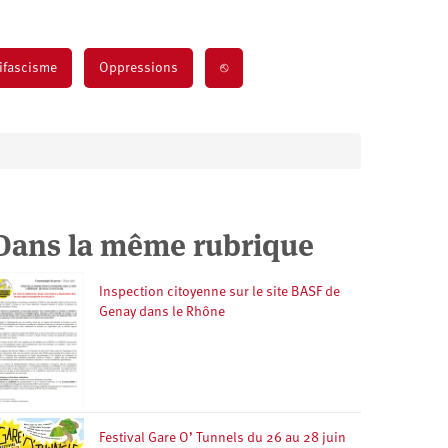
ifascisme
Oppressions
⎋
Dans la même rubrique
Inspection citoyenne sur le site BASF de
Genay dans le Rhône
Festival Gare O’ Tunnels du 26 au 28 juin