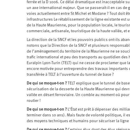
ferrée et la D 1006. Ce délai dramatique est inacceptable s
un axe international majeur. Que se passerait-il en cas de g
voies actuellement entre St Michel et Modane ? Tout doit êtr
infrastructures Le rétablissement de la ligne existante est u
de la Haute Maurienne, pour la population locale, le tourisme
commerciale, artisanale, touristique de la haute vallée, et 
La direction de la SNCF et les pouvoirs publics ont-ils ab
notons que la Direction de la SNCF et plusieurs responsable
de l’aménagement du territoire de la Maurienne ne se souci
trafic international et peu des transports au quotidien des
Euralpin Lyon-Turin (TELT) qui ne cesse de proclamer que la 
encore motivée pour entreprendre des travaux importants de 
transférée à TELT à l’ouverture du tunnel de base ?
De qui se moque-t-on ?
TELT explique que le tunnel de base 
sécurisation de la desserte de la Haute Maurienne qui devra
vallée en désert ferroviaire. Un comble au moment où pour lu
routier !
De qui se moque-t-on ?
L’État est prêt à dépenser des milli
terminer dans 10 ans). Mais faute de volonté politique, il 
des moyens techniques et humains pour sécuriser la ligne 
De qui se moque-t-on ?
Certains élus dont des élus régionau