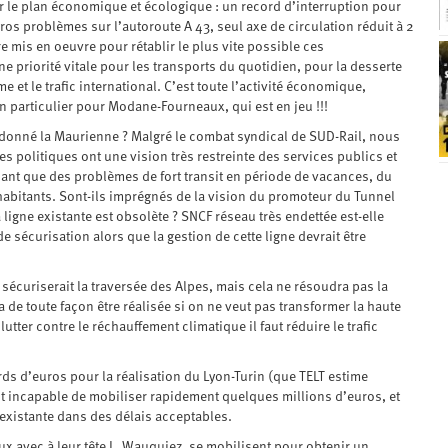
ur le plan économique et écologique : un record d’interruption pour
ros problèmes sur l’autoroute A 43, seul axe de circulation réduit à 2
e mis en oeuvre pour rétablir le plus vite possible ces
ne priorité vitale pour les transports du quotidien, pour la desserte
 et le trafic international. C’est toute l’activité économique,
en particulier pour Modane-Fourneaux, qui est en jeu !!!
andonné la Maurienne ? Malgré le combat syndical de SUD-Rail, nous
s politiques ont une vision très restreinte des services publics et
ant que des problèmes de fort transit en période de vacances, du
 habitants. Sont-ils imprégnés de la vision du promoteur du Tunnel
ligne existante est obsolète ? SNCF réseau très endettée est-elle
sécurisation alors que la gestion de cette ligne devrait être
sécuriserait la traversée des Alpes, mais cela ne résoudra pas la
 de toute façon être réalisée si on ne veut pas transformer la haute
tter contre le réchauffement climatique il faut réduire le trafic
ards d’euros pour la réalisation du Lyon-Turin (que TELT estime
est incapable de mobiliser rapidement quelques millions d’euros, et
existante dans des délais acceptables.
x avec à leur tête L. Wauquiez, se mobilisent pour obtenir un