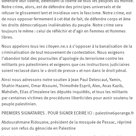
défendre leur liberté, défendent la liberté de tous les peuples du monde.
Notre crime, alors, est de défendre des principes universels et de
refuser le glissement lent et insidieux vers le fascisme. Notre crime, est
de nous opposer fermement à cet état de fait, de défendre corps et âme
les droits démocratiques inaliénables du peuple. Notre crime sera
toujours le même : celui de réfléchir et d’agir en Femmes et Hommes
libres.
Nous appelons tous les citoyen.ne.s à s’opposer à la banalisation de la
criminalisation de tout mouvement de contestation. Nous exigeons
l’abandon total des poursuites d’apologie du terrorisme contre les
militants pro palestiniens et exigeons que ces instructions judiciaires
soient reclassé dans le « droit de presse » et non dans le droit pénal.
Ainsi nous adressons notre soutien à Jean Paul Delescaut, Yamin,
Shahin Hazami, Omar Alsoumi, Thimothée Esprit, Alex, Anas Kazib,
Mahdieh, Elias d’Imzalene les députés inquiétés, et tous les militants
par centaines victimes de procédures liberticides pour avoir soutenu le
peuple palestinien.
PREMIERS SIGNATAIRES . POUR SIGNER ECRIRE ICI : palestine69orange.fr
Abdourahmane Ridouane, président de la mosquée de Pessac, réprimé
pour son refus du génocide en Palestine