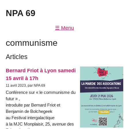
NPA 69
☰ Menu
Anticapitalisme
communisme
Antifascisme
Articles
Ecologie
Féminisme
Bernard Friot à Lyon samedi
15 avril à 17h
International
11 avril 2023, par NPA 69
Jeunes
Conférence sur « le communisme du
futur » ,
NPA
introduite par Bernard Friot et
Oppressions
Benjamin de Bolchegeek
au Festival intergalactique
Social
à la MJC Monplaisir, 25, avenue des